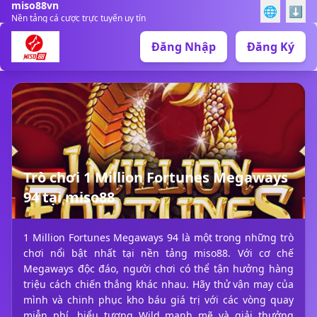
miso88vn
🌐
⬇️
Nền tảng cá cược trực tuyến uy tín
Đăng Nhập
Đăng Ký
Trò chơi 1 Million Fortunes Megaways
94 tại miso88
1 Million Fortunes Megaways 94 là một trong những trò
chơi nổi bật nhất tại nền tảng miso88. Với cơ chế
Megaways độc đáo, người chơi có thể tận hưởng hàng
triệu cách chiến thắng khác nhau. Hãy thử vận may của
mình và chinh phục kho báu giá trị với các vòng quay
miễn phí, biểu tượng Wild mạnh mẽ và giải thưởng